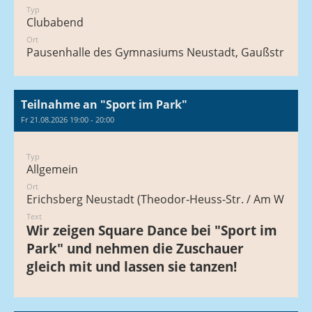
Typ
Clubabend
Ort
Pausenhalle des Gymnasiums Neustadt, Gaußstraße 1
Teilnahme an "Sport im Park"
Fr 21.08.2026 19:00 - 20:00
Typ
Allgemein
Ort
Erichsberg Neustadt (Theodor-Heuss-Str. / Am Walle)
Text
Wir zeigen Square Dance bei "Sport im
Park" und nehmen die Zuschauer
gleich mit und lassen sie tanzen!