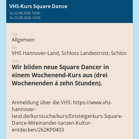
VHS-Kurs Square Dance
Sa 22.08.2026 10:00 -
So 23.08.2026 14:00
Typ
Allgemein
Ort
VHS Hannover-Land, Schloss Landestrost, Schlossstra
Text
Wir bilden neue Square Dancer in
einem Wochenend-Kurs aus (drei
Wochenenden á zehn Stunden).
Anmeldung über die VHS:
https://www.vhs-
hannover-
land.de/kurssuche/kurs/Einsteigerkurs-Square-
Dance-Miteinander-tanzen-Kultur-
entdecken/262KP0403